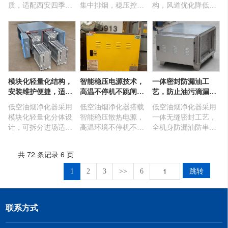
质，适配西安四季温
集中排烟，稳压控流
构，风道优化降低气
差与露天环境，防水
油烟峰值超标，全天
流噪音，运行低震低
防尘抗老化，无惧日
候稳定低浓度排放，
噪，长效静音不衰
晒雨淋风沙，长期户
高负荷运行性能不衰
减，适配西安居民
外运行性能稳定，使
减，资质齐全满足多
区、商圈密集门店，
用寿命长效不缩水。
部门联合督查。
噪音扰民与客诉问
题。
模块化轻量化结构，
智能稳压电源技术，
一体密封防漏油工
安装维护便捷，适配
高温不停机不跳闸，
艺，防止油污滴漏，
西安狭小后厨改造场
适配西安后厨全天候
守护西安门店市容环
低空油烟净化器采用
低空油烟净化器搭载
低空油烟净化器采用
景
高负荷运转
境
模块化轻量化分体设
智能稳压散热电源，
一体无缝密封工艺，
计，可拆分进场适配
高温环境不停机不跳
全机身防漏油防串
西安狭小后厨改造，
闸，电压稳定性能不
烟，下沉式大容量集
安装方式灵活无需拆
衰减，自动自检复位
油仓油污滴漏，适配
共 72 条记录 6 页
改装修，部件快速拆
容错率高，适配西安
西安景区、临街门店
卸，日常维护简单，
后厨全天候高负荷运
市容管控，兼顾油烟
跳转
1
2
3
>>
6
大幅降低门店改造与
转，节能静音运行。
净化与环境整洁。
运维成本。
联系方式