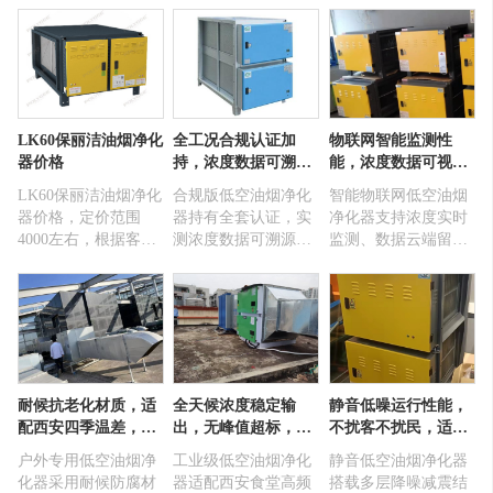
域的大型商业综合
有方法了。西安鑫山
在室内进行净化处理
体，企业、单位、酒
明环保为客户提供免
的一种电器设备。从
店等提供油烟净化方
费的勘查现场服务，
解决社会大气污染及
案以及严格的排放标
根据周边情况以及排
净化家庭室内空气出
准，实际排放率优惠
放标准提供设计方
发经过多年的研究和
行业标准。这也是保
案，油烟净化器设备
实验开发生产出了一
LK60保丽洁油烟净化
全工况合规认证加
物联网智能监测性
丽洁油烟净化器在行
选型，合理的报价。
种适合国人烹饪需要
器价格
持，浓度数据可溯
能，浓度数据可视
业成为翘首的原因。
的不用接烟管向室外
源，西安全场景餐饮
化，西安连锁餐饮合
排放的内循环油烟净
LK60保丽洁油烟净化
合规版低空油烟净化
智能物联网低空油烟
验收一次过
规台账一键生成
化器，它的主要特点
器价格，定价范围
器持有全套认证，实
净化器支持浓度实时
是将人们厨房生活产
4000左右，根据客户
测浓度数据可溯源，
监测、数据云端留
生的废气通过室内安
需求量多少我们可以
全工况达标适配西安
存，故障超标自动预
装的净化器进行净化
适当优惠打折。该款
各类餐饮场景，资质
警，一键生成合规电
处理，实现了家庭室
设备做工精良，采用
资料完整齐全，助力
子台账，适配西安连
内废气向室外零排
双电场静电吸附碳
商户轻松通过环保、
锁餐饮多门店统一管
放，室内室外降低污
化，并且有除味功能
消防、物业多重验
控，省心合规降本。
染，解决了厨房油烟
收。
气体排放污染环境
耐候抗老化材质，适
全天候浓度稳定输
静音低噪运行性能，
的...
配西安四季温差，户
出，无峰值超标，适
不扰客不扰民，适配
外露天安装不变形不
配西安食堂高频集中
西安商圈、居民区密
户外专用低空油烟净
工业级低空油烟净化
静音低空油烟净化器
失效
排烟场景
集门店
化器采用耐候防腐材
器适配西安食堂高频
搭载多层降噪减震结