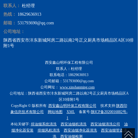
联系人：
杜经理
热线：
18629636913
邮箱：
531793690@qq.com
公司地址：
陕西省西安市沣东新城阿房二路以南2号正义厨具市场精品区A区10排
附1号
西安鑫山明环保工程有限公司
联系人：杜经理
联系电话：18629636913
公司邮箱：531793690@qq.com
公司网址：
www.xinshanming.com
公司地址：陕西省西安市沣东新城阿房二路以南2号正义厨具市场精品区A
区10排附1号
CopyRight © 版权所有:
西安鑫山明环保工程有限公司
技术支持:
陕西印
象信息技术有限公司
网站地图
XML
备案号:
陕ICP备2020016882号-
1
本站关键字:
排油烟系统清洗
西安油烟机清洗
西安油烟清洗公司
油
烟净化器安装
排烟风机清洗
西安油烟净化器清洗
西安油烟管道清
洗
西安油烟检测