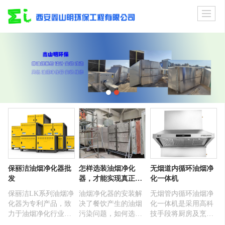
保丽洁油烟净化器批
怎样选装油烟净化
无烟道内循环油烟净
发
器，才能实现真正达
化一体机
标排放？
保丽洁LK系列油烟净
油烟净化器的安装解
无烟管内循环油烟净
化器为专利产品，致
决了餐饮产生的油烟
化一体机是采用高科
力于油烟净化行业十
污染问题，如何选择
技手段将厨房及烹饪
多年，为全国各个区
排放达标的设备那就
场所产生的有害气体