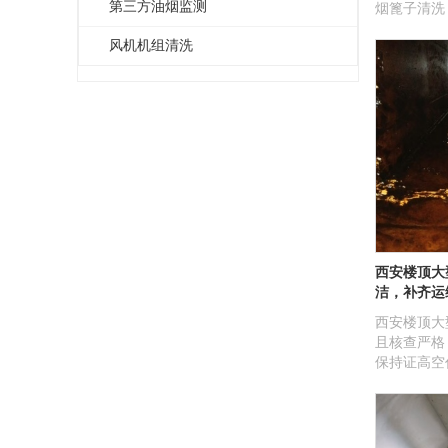
第三方油烟监测
烟篦子清洗
渭南、延安
风机机组清洗
县、乾县、
场、酒店、
食品厂、医
西安楼顶大
洁，补齐运
西安楼顶大
且核查严格
保持证高空
维短板，完