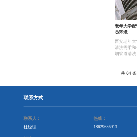
老年大学配
员环境
西安老年大
清洗需柔和
烟管道清洗
管道清洗、
工，场地干
共 64 
联系方式
联系人：
热线：
18629636913
杜经理