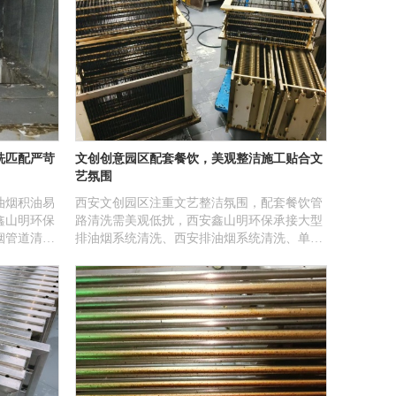
洗匹配严苛
文创创意园区配套餐饮，美观整洁施工贴合文
艺氛围
油烟积油易
西安文创园区注重文艺整洁氛围，配套餐饮管
鑫山明环保
路清洗需美观低扰，西安鑫山明环保承接大型
烟管道清
排油烟系统清洗、西安排油烟系统清洗、单位
油烟系统清
油烟管道清洗、食堂油烟管道清洗，错峰文明
业适配单位
施工，无损园区景观、场地洁净。