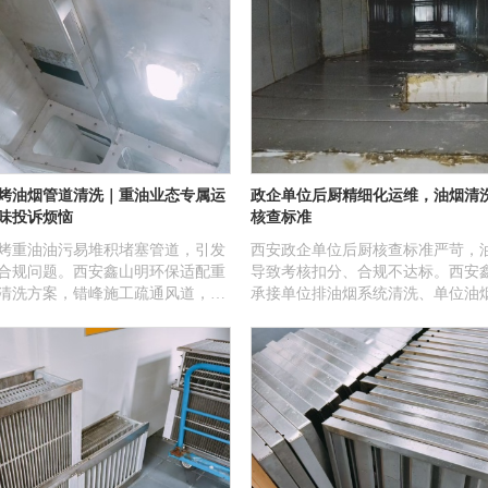
烤油烟管道清洗｜重油业态专属运
政企单位后厨精细化运维，油烟清
味投诉烦恼
核查标准
烤重油油污易堆积堵塞管道，引发
西安政企单位后厨核查标准严苛，
合规问题。西安鑫山明环保适配重
导致考核扣分、合规不达标。西安
清洗方案，错峰施工疏通风道，改
承接单位排油烟系统清洗、单位油
，助力商户合规经营。
洗、西安排油烟系统清洗、大型排
洗，合规报备文明施工，精细化作
管理。