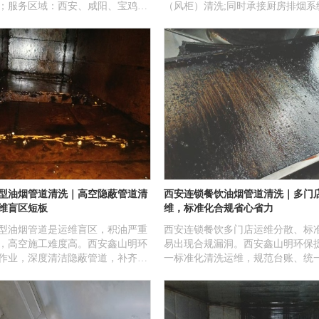
；服务区域：西安、咸阳、宝鸡、
（风柜）清洗;同时承接厨房排烟系
、榆林、汉中、商洛、铜川、彬
装,改造,油烟净化器维修更换;服务
长武、礼泉等地；服务客户有：商
场、酒店、小吃城、餐饮商户、学
小吃城、餐饮商户、学校、单位、
食品厂\医院、宾馆等。
院、工厂、美食城等。
型油烟管道清洗｜高空隐蔽管道清
西安连锁餐饮油烟管道清洗｜多门
维盲区短板
维，标准化合规省心省力
型油烟管道是运维盲区，积油严重
西安连锁餐饮多门店运维分散、标
，高空施工难度高。西安鑫山明环
易出现合规漏洞。西安鑫山明环保
作业，深度清洁隐蔽管道，补齐运
一标准化清洗运维，规范台账、统
善合规台账。
低品牌运维压力。