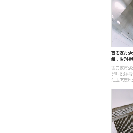
西安夜市烧
维，告别异
西安夜市烧
异味投诉与
油业态定制
善排烟效果