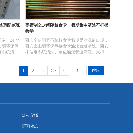
清洗适配轮班
寄宿制全封闭院校食堂，假期集中清洗不打扰
教学
灰，24 小
西安全封闭寄宿院校食堂假期是清洗窗口期，
山明环保承
西安鑫山明环保承接食堂油烟管道清洗、西安
烟系统清
排油烟系统清洗、单位油烟管道清洗、大型排
管道清洗，
油烟系统清洗，合规文明施工，校园场地洁
尘油污散
净，开学无需临时整改。
跳转
1
2
3
>>
6
公司介绍
新闻动态