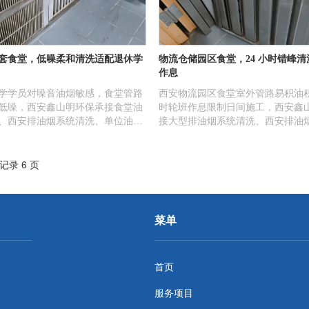
套食堂，低噪柔和清洗适配退休学
物流仓储园区食堂，24 小时错峰
作息
学学员对噪音油烟敏感，食堂管路
西安物流园区食堂室外管路易积油积
低噪，西安鑫山明环保承接食堂油
时轮班作息限制日间施工，西安鑫
、西安排油烟系统清洗、单位油烟
接大型排油烟系统清洗、西安排油
大型排油烟系统清洗，静音文明施
洗、食堂油烟管道清洗、单位油烟
净无异味干扰教学。
深夜错峰文明施工，场地整洁无粉
条记录 6 页
落。
菜单
首页
服务项目