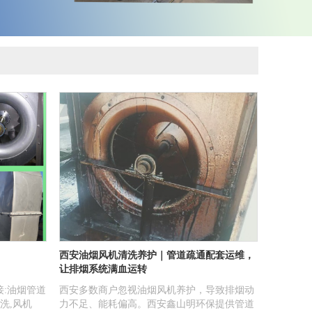
西安油烟风机清洗养护｜管道疏通配套运维，
让排烟系统满血运转
:油烟管道
西安多数商户忽视油烟风机养护，导致排烟动
洗,风机
力不足、能耗偏高。西安鑫山明环保提供管道