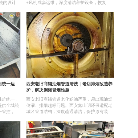
统的设计安
+风机成套运维，深度清洁养护设备，恢复排
客户有：商
烟性能，适配合规核查标准。
校、单位、
店统一运
西安老旧商铺油烟管道清洗｜老店排烟改造养
护，解决倒灌冒烟难题
准难统一，
西安老旧商铺管道老化积油严重，易出现油烟
提供全城统
倒灌、排烟超标问题。西安鑫山明环保适配老
一管控，降
城区管道结构，深度疏通清洁，保护原有装
修，解决老店排烟运维难题。