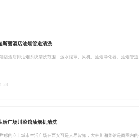
瑞斯丽酒店油烟管道清洗
酒店酒店排油烟系统清洗范围：运水烟罩、风机、油烟净化器、油烟管道
1-28
生活广场川菜馆油烟机清洗
烂感的立丰城市生活广场在西安可是人尽皆知，大林川湘菜馆是商圈内的