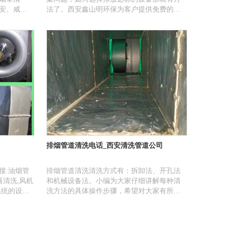
安、咸
法了。西安鑫山明环保为客户提供免费的勘
中、商
查现场服务，根据周边情况以及排放标准提
泉等地；
供设计方案，油烟净化器设备选型，合理的
、餐饮商
报价。
工厂、美
排烟管道清洗电话_西安清洗管道公司
接:油烟管
排烟管道清洗清洗方式有：拆卸法、开孔法
器清洗,风机
和机械设备法。小编为大家仔细讲解每种清
系统的设计
洗方法的具体操作步骤，希望对大家有所帮
服务客户有：
助。
学校、单