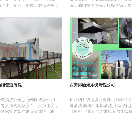
综合体，企业、单位、酒店等提供
洗，油烟篦子清洗；服务区域：西
方案以及严格的排放标准，实际排
阳、宝鸡、渭南、延安、榆林、汉
行业标准。这也是保丽洁油烟净化
洛、铜川、彬县、乾县、长武、礼
成为翘首的原因。
服务客户有：商场、酒店、小吃城
户、学校、单位、食品厂、医院、
食城等。
油烟管道清洗
西安排油烟系统清洗公司
管道清洗公司_西安鑫山明环保工
拍油烟系统清洗公司鑫山明环保承
，专人负责现场安全、人员调度，
道清洗,商用油烟机清洗,油烟净化
多次承接大型油烟管道清洗工程，
（风柜）清洗;同时承接厨房排烟
高，效果好，均一次性验收通过。
安装,改造,油烟净化器维修更换;
商场、酒店、小吃城、餐饮商户、
位、食品厂\医院、宾馆等。