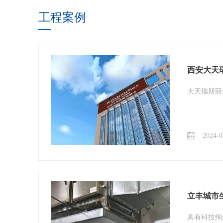
油烟净化器，它的主要特点是将人们厨房生
工程案例
活产生的废气通过室内安装的净化器进行净
化处理，实现了家庭室内废气向室外零排
放，室内室外降低污染，解决了厨房油烟气
体排放污染环境的...
西安大天
大天瑞斯丽
2024-0
立丰城市
具有科技绚