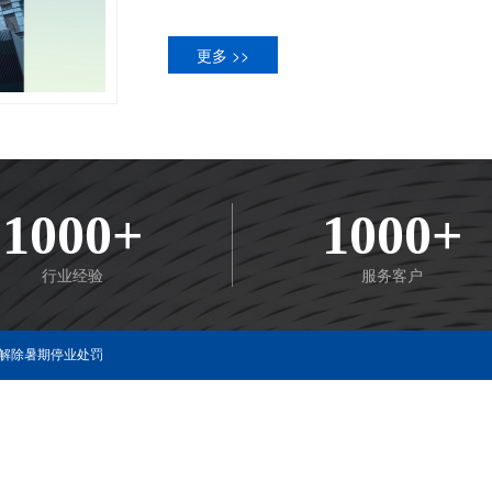
是我们的油烟清洗服务更是需要我
更多 >>
清洗、油烟净化器清洗、排烟风机
我们技术人员，清洗服务人员都
真负责，施工质量有保障。我们拥
忧。我们从产品、施工、服务、售
西安鑫山明环保成立于陕西·西
1000+
1000+
繁荣，给我们的服务客户-餐饮业
餐饮店纷纷入驻西安各个角落，给
行业经验
服务客户
发展随之而来的餐饮业带来的油烟
监测等油烟相关服务。我们细致周
解除暑期停业处罚
了环保、消防的担忧，一门心思搞
了——全心全意服务广大餐饮客户