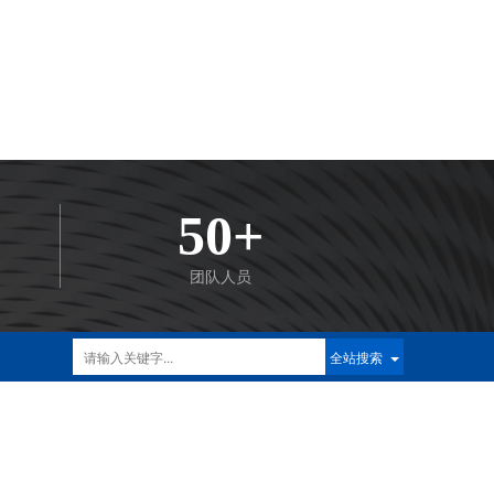
们的细致用心，油烟清洗服务包含：油烟管道
清洗、排烟罩清洗，主要包含这四个部分。
是经过系统培训，拥有多年经验的员工，认
有完备的售后服务系统，让客户免去后顾之
后关关把控严格，对自己负责，对客户负责。
安，地理位置得天独厚，经济发展迅速，商业
50+
带来良好的契机，各大网红店、连锁店、明星
我们西安市民带来丰富的餐饮体验。餐饮业的
团队人员
污染，本公司提供油烟治理、油烟清洗、油烟
到的服务为客户带来便捷良好的服务，从此少
全站搜索
经营，这样一来我们为客户服务的宗旨就达到
！