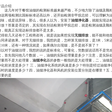
产品介绍
这几年对于餐馆油烟的检测标准越来越严格，不少地方除了油烟及颗
物这两项检测比国标标准还高以外，还开始检测非甲烷总烃，可以理解为
烟味，或是说异味，那么，很多人以为，安装了
油烟净化器
，就能实现达
排放？答案是否定的，其实现在别说检测非甲烷总烃，就是检测油烟及颗
物，能真正实现达标排放都不是太多。
记得前几天还有个工程商咨询，就是说如果想实现
无烟排放
，能不能和他
合同承诺效果。对于无烟排放，我想的是，怎样算无烟排放，是3米，5米
是10米，还有一种情况就是，如果偶尔出现烟，是不是就不算了？
所以对于油烟治理，我想的说的是标准化，可量化，凭数据说话而不是凭
觉，首先我问他几个数据，
一，油烟的实际处理量是多少？注意，是实际
理量而不是
大处理量，
油烟净化
器的参数一般指的是
大处理量，二，油烟
净化前浓度是多少？ 三，油烟净化系统的风速是多少？特别是经过油烟净
器时的速度是多少？四，油烟净化器和风机的安装位置分别是在哪里？五
重要的是