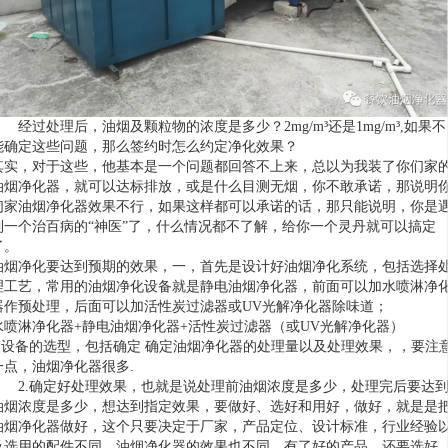
经过处理后，油烟及颗粒物的浓度是多少？2mg/m³还是1mg/m³,如果不
能确定这些问题，那么签约时怎么约定净化效果？
其实，对于这些，他基本是一个问题都回答不上来，总以为我装了你们家
油烟净化器，就可以达标排放，或是什么目测无烟，你不敢承诺，那说明
们家油烟净化器效果不行，如果这样都可以承诺的话，那只能说明，你是
到一个治
百病的“神医”了，什么情况都不了解，给你一个灵丹就可以搞定
了。
油烟净化要达到预期的效果，一
，首先是设计好油烟净化系统，包括选择
理工艺，常用的油烟净化设备就是静电油烟净化器，前面可以加水喷淋净
器作预处理，后面可以加活性炭过滤器或UV光解净化器除味道；
水喷淋净化器+静电油烟净化器+活性炭过滤器（或UV光解净化器）
1.设备的选型，包括确定 确定油烟净化器的处理量以及处理效果，，要注
一点，油烟净化器很多.
2.确定好处理效果，也就是说处理前油烟浓度是多少，处理完后要达
油烟浓度是多少，想达到指定效果，要做好、选好和用好，做好，就是是
油烟净化器做好，这个只要决定于厂家，产品定位、设计标准，行业经验
及选用的配件不同，油烟净化器的效果也不同，有了好的产品，还要选好