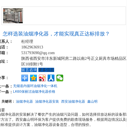
怎样选装油烟净化器，才能实现真正达标排放？
联系人：
杜经理
电话：
18629636913
邮箱：
531793690@qq.com​
陕西省西安市沣东新城阿房二路以南2号正义厨具市场精品区
地址：
区10排附1号
留言咨询
更多信息
分享：
上一条：
无烟道内循环油烟净化一体机
下一条：
LK60保丽洁油烟净化器价格
关键词：
油烟净化器
油烟净化器安装
西安油烟净化器
鑫山明
摘要
油烟净化器的安装解决了餐饮产生的油烟污染问题，如何选择排放达标的设备那
有方法了。西安鑫山明环保为客户提供免费的勘查现场服务，根据周边情况以及
放标准提供设计方案，油烟净化器设备选型，合理的报价。