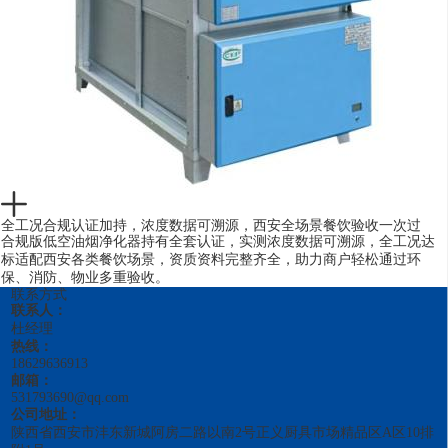
全工况合规认证加持，浓度数据可溯源，西安全场景餐饮验收一次过
合规版低空油烟净化器持有全套认证，实测浓度数据可溯源，全工况达
标适配西安各类餐饮场景，资质资料完整齐全，助力商户轻松通过环
保、消防、物业多重验收。
联系方式
联系人：
杜经理
热线：
18629636913
邮箱：
531793690@qq.com
公司地址：
陕西省西安市沣东新城阿房二路以南2号正义厨具市场精品区A区10排