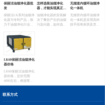
保丽洁油烟净化器批
怎样选装油烟净化
无烟道内循环油烟净
发
器，才能实现真正达
化一体机
标排放？
保丽洁LK系列油烟净
油烟净化器的安装解
无烟管内循环油烟净
化器为专利产品，致
决了餐饮产生的油烟
化一体机是采用高科
力于油烟净化行业十
污染问题，如何选择
技手段将厨房及烹饪
多年，为全国各个区
排放达标的设备那就
场所产生的有害气体
域的大型商业综合
有方法了。西安鑫山
在室内进行净化处理
体，企业、单位、酒
明环保为客户提供免
的一种电器设备。从
店等提供油烟净化方
费的勘查现场服务，
解决社会大气污染及
案以及严格的排放标
根据周边情况以及排
净化家庭室内空气出
准，实际排放率优惠
放标准提供设计方
发经过多年的研究和
行业标准。这也是保
案，油烟净化器设备
实验开发生产出了一
LK60保丽洁油烟净化
丽洁油烟净化器在行
选型，合理的报价。
种适合国人烹饪需要
器价格
业成为翘首的原因。
的不用接烟管向室外
排放的内循环油烟净
LK60保丽洁油烟净化
化器，它的主要特点
器价格，定价范围
是将人们厨房生活产
4000左右，根据客户
生的废气通过室内安
需求量多少我们可以
装的净化器进行净化
适当优惠打折。该款
联系方式
处理，实现了家庭室
设备做工精良，采用
内废气向室外零排
双电场静电吸附碳
放，室内室外降低污
化，并且有除味功能