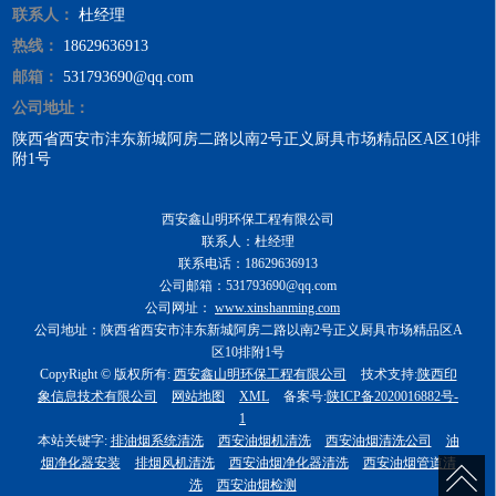
联系人：
杜经理
染，解决了厨房油烟
气体排放污染环境
热线：
18629636913
的...
邮箱：
531793690@qq.com
公司地址：
陕西省西安市沣东新城阿房二路以南2号正义厨具市场精品区A区10排
附1号
西安鑫山明环保工程有限公司
联系人：杜经理
联系电话：18629636913
公司邮箱：531793690@qq.com
公司网址：
www.xinshanming.com
公司地址：陕西省西安市沣东新城阿房二路以南2号正义厨具市场精品区A
区10排附1号
CopyRight © 版权所有:
西安鑫山明环保工程有限公司
技术支持:
陕西印
象信息技术有限公司
网站地图
XML
备案号:
陕ICP备2020016882号-
1
本站关键字:
排油烟系统清洗
西安油烟机清洗
西安油烟清洗公司
油
烟净化器安装
排烟风机清洗
西安油烟净化器清洗
西安油烟管道清
洗
西安油烟检测