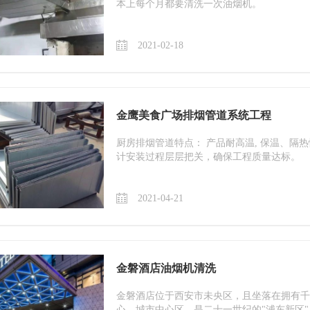
本上每个月都要清洗一次油烟机。
2021-02-18
金鹰美食广场排烟管道系统工程
厨房排烟管道特点： 产品耐高温, 保温、隔
计安装过程层层把关，确保工程质量达标。
2021-04-21
金磐酒店油烟机清洗
金磐酒店位于西安市未央区，且坐落在拥有千
心、城市中心区，是二十一世纪的"浦东新区