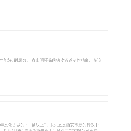
热性能好, 耐腐蚀。 鑫山明环保的铁皮管道制作精良、在设
年文化古城的“中 轴线上”，未央区是西安市新的行政中
"。后厨油烟机清洗为西安鑫山明环保工程有限公司承接。