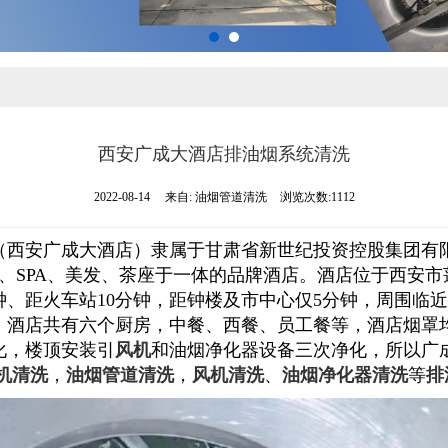
西安广成大酒店排油烟系统清洗
2022-08-14
来自:
油烟管道清洗
浏览次数:1112
西安广成大酒店）隶属于甘肃省新世纪投资控股集团有限责
、
SPA
、美发、茶座于一体的品牌酒店。
酒店位于西安市
钟、距火车站
10
分钟，距钟楼及市中心仅
5
分钟，周围临近
：酒店共有六个厨房，中餐、西餐、员工餐等，酒店烟罩
化，楼顶安装引
风机
和油烟净化器设备三次净化，所以广
机清洗
，
油烟管道清洗
，
风机清洗
、
油烟净化器清洗
等
排