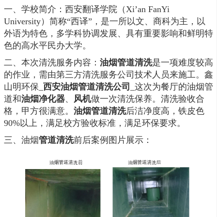
一、学校简介：西安翻译学院（Xi’an FanYi
University）简称“西译”，是一所以文、商科为主，以
外语为特色，多学科协调发展、具有重要影响和鲜明特
色的高水平民办大学。
二、本次清洗服务内容：
油烟管道清洗
是一项难度较高
的作业，需由第三方清洗服务公司技术人员来施工。
鑫
山明环保
_
西安油烟管道清洗公司
_这次为餐厅的油烟管
道和
油烟净化器
、
风机
做一次清洗保养。清洗验收合
格，甲方很满意。
油烟管道清洗
后洁净度高，铁皮色
90%以上，满足校方验收标准，满足环保要求。
三、油烟
管道清洗
前后案例图片展示：