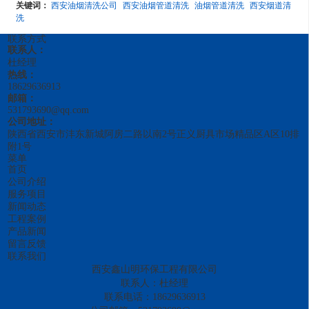
关键词：
西安油烟清洗公司
西安油烟管道清洗
油烟管道清洗
西安烟道清
洗
联系方式
联系人：
杜经理
热线：
18629636913
邮箱：
531793690@qq.com
公司地址：
陕西省西安市沣东新城阿房二路以南2号正义厨具市场精品区A区10排
附1号
菜单
首页
公司介绍
服务项目
新闻动态
工程案例
产品新闻
留言反馈
联系我们
西安鑫山明环保工程有限公司
联系人：杜经理
联系电话：18629636913