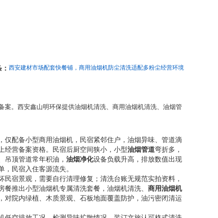
条：
西安建材市场配套快餐铺，商用油烟机防尘清洗适配多粉尘经营环境
备案。西安鑫山明环保提供油烟机清洗、商用油烟机清洗、油烟管
，仅配备小型商用油烟机，民宿紧邻住户，油烟异味、管道滴
上经营备案资格。民宿后厨空间狭小，小型
油烟管道
弯折多，
、吊顶管道常年积油，
油烟净化
设备负载升高，排放数值出现
单，民宿入住客源流失。
坏民宿景观，需要自行清理修复；清洗台账无规范实拍资料，
房餐推出小型油烟机专属清洗套餐，油烟机清洗、
商用油烟机
，对院内绿植、木质景观、石板地面覆盖防护，油污密闭清运
机低空排放工况，检测异味扩散情况，装订文旅认可格式清洗