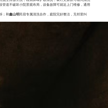
设管道不破坏小院景观布局，设备故障可就近上门维修，通用
诉；和
鑫山明
民宿专属清洗合作，庭院完好整洁，无邻里纠