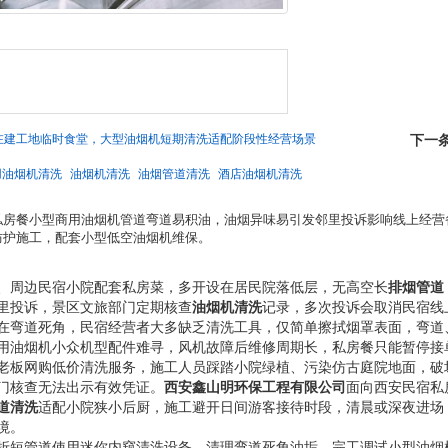
在建工地临时食堂，大型油烟机短期清洗适配阶段性经营场景
下一
用油烟机清洗
油烟机清洗
油烟管道清洗
酒店油烟机清洗
私房餐小型商用油烟机管道弯道易积油，油烟异味易引发邻里投诉影响线上经营
防护施工，配套小型低空油烟机维保。
、周边民宿小院配套私房菜，多开设在居民院落低层，无高空长
排烟管道
里投诉，景区文旅部门定期核查
油烟机清洗
记录，多次投诉会取消民宿线
在弯道死角，民宿经营者大多缺乏清洗工具，仅简单擦拭烟罩表面，弯道
用油烟机小众机型配件难寻，风机故障后维修周期长，私房餐只能暂停接
老板网购低价清洗服务，施工人员踩踏小院绿植、污染仿古庭院地面，破
门核查无法出示有效凭证。
西安鑫山明环保工程有限公司
面向西安民宿私
道清洗
适配小院狭小后厨，施工避开日间游客接待时段，清晨或深夜进场
境。
折短管道使用迷你内窥清洗设备，清理弯道死角油垢，完工调试小型油烟