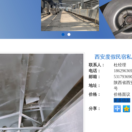
西安度假民宿私
联系人：
杜经理
电话：
18629636
邮箱：
53179369
陕西省西
地址：
号
价格：
价格面议
更多信息
分享：