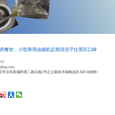
房餐饮，小型商用油烟机定期清洗守住景区口碑
913
0@qq.com​
安市沣东新城阿房二路以南2号正义厨具市场精品区A区10排附1