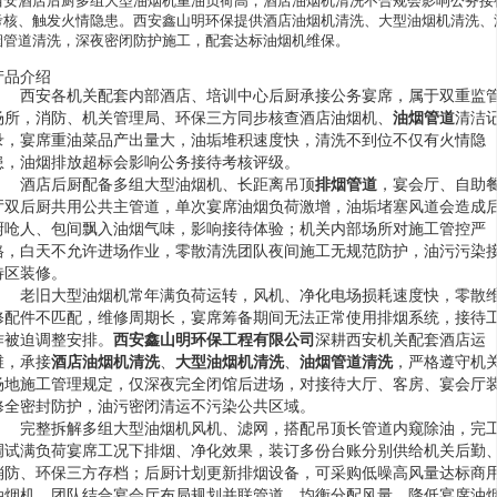
西安酒店后厨多组大型油烟机重油负荷高，酒店油烟机清洗不合规会影响公务接
考核、触发火情隐患。西安鑫山明环保提供酒店油烟机清洗、大型油烟机清洗、
烟管道清洗，深夜密闭防护施工，配套达标油烟机维保。
产品介绍
西安各机关配套内部酒店、培训中心后厨承接公务宴席，属于双重监
场所，消防、机关管理局、环保三方同步核查酒店油烟机、
油烟管道
清洁
录，宴席重油菜品产出量大，油垢堆积速度快，清洗不到位不仅有火情隐
患，油烟排放超标会影响公务接待考核评级。
酒店后厨配备多组大型油烟机、长距离吊顶
排烟管道
，宴会厅、自助
厅双后厨共用公共主管道，单次宴席油烟负荷激增，油垢堵塞风道会造成
厨呛人、包间飘入油烟气味，影响接待体验；机关内部场所对施工管控严
格，白天不允许进场作业，零散清洗团队夜间施工无规范防护，油污污染
待区装修。
老旧大型油烟机常年满负荷运转，风机、净化电场损耗速度快，零散
修配件不匹配，维修周期长，宴席筹备期间无法正常使用排烟系统，接待
作被迫调整安排。
西安鑫山明环保工程有限公司
深耕西安机关配套酒店运
维，承接
酒店油烟机清洗
、
大型油烟机清洗
、
油烟管道清洗
，严格遵守机
场地施工管理规定，仅深夜完全闭馆后进场，对接待大厅、客房、宴会厅
修全密封防护，油污密闭清运不污染公共区域。
完整拆解多组大型油烟机风机、滤网，搭配吊顶长管道内窥除油，完
调试满负荷宴席工况下排烟、净化效果，装订多份台账分别供给机关后勤
消防、环保三方存档；后厨计划更新排烟设备，可采购低噪高风量达标商
油烟机，团队结合宴会厅布局规划并联管道，均衡分配风量，降低宴席油