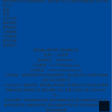
陕西省西安市沣东新城阿房二路以南2号正义厨具市场精品区A区10排
附1号
菜单
首页
公司介绍
服务项目
新闻动态
工程案例
产品新闻
留言反馈
联系我们
西安鑫山明环保工程有限公司
联系人：杜经理
联系电话：18629636913
公司邮箱：531793690@qq.com
公司网址：
www.xinshanming.com
公司地址：陕西省西安市沣东新城阿房二路以南2号正义厨具市场精
品区A区10排附1号
CopyRight © 版权所有:
西安鑫山明环保工程有限公司
技术支持:
陕西
印象信息技术有限公司
网站地图
XML
备案号:
陕ICP备2020016882
号-1
本站关键字:
排油烟系统清洗
西安油烟机清洗
西安油烟清洗公司
油
烟净化器安装
排烟风机清洗
西安油烟净化器清洗
西安油烟管道清洗
西安油烟检测