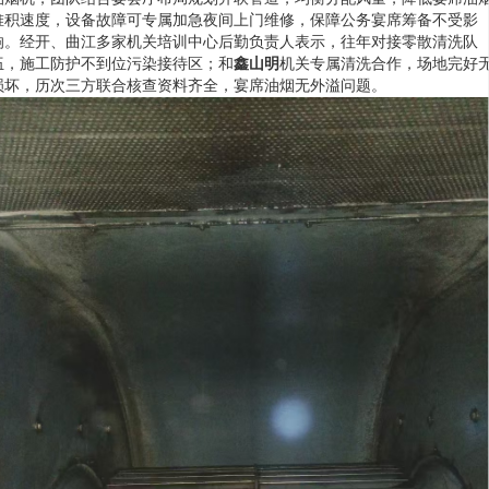
堆积速度，设备故障可专属加急夜间上门维修，保障公务宴席筹备不受影
响。经开、曲江多家机关培训中心后勤负责人表示，往年对接零散清洗队
伍，施工防护不到位污染接待区；和
鑫山明
机关专属清洗合作，场地完好
损坏，历次三方联合核查资料齐全，宴席油烟无外溢问题。