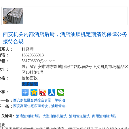
西安机关内部酒店后厨，酒店油烟机定期清洗保障公务
接待合规
联系人：
杜经理
电话：
18629636913
邮箱：
531793690@qq.com​
陕西省西安市沣东新城阿房二路以南2号正义厨具市场精品区
地址：
区10排附1号
价格：
价格面议
更多信息
分享：
上一条：
西安多校区合并综合食堂，学校油烟机批量清洗统筹降低后勤人力成本
下一条：
西安高层住宅底商餐饮，油烟管道分层清洗防止楼上居民持续投诉
关键词：
酒店油烟机清洗
大型油烟机清洗
油烟管道清洗
商用油烟机清洗
摘要