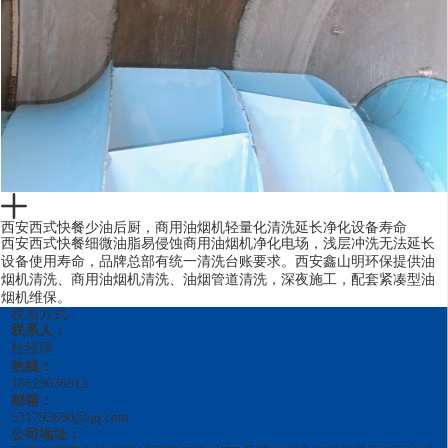
西安西式快餐少油后厨，商用油烟机轻量化清洗延长净化设备寿命
西安西式快餐细微油脂易侵蚀商用油烟机净化电场，浅层冲洗无法延长
设备使用寿命，品牌总部有统一清洗台账要求。西安鑫山明环保提供油
烟机清洗、商用油烟机清洗、油烟管道清洗，深夜施工，配套紧凑型油
烟机维保。
联系方式
联系人：
杜经理
热线：
18629636913
邮箱：
531793690@qq.com
公司地址：