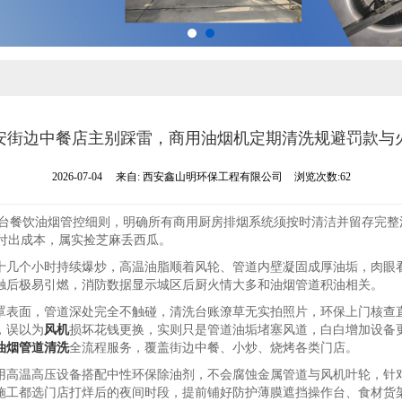
安街边中餐店主别踩雷，商用油烟机定期清洗规避罚款与
2026-07-04
来自:
西安鑫山明环保工程有限公司
浏览次数:62
地出台餐饮油烟管控细则，明确所有商用厨房排烟系统须按时清洁并留存完
幸付出成本，属实捡芝麻丢西瓜。
十几个小时持续爆炒，高温油脂顺着风轮、管道内壁凝固成厚油垢，肉眼
触后极易引燃，消防数据显示城区后厨火情大多和油烟管道积油相关。
罩表面，管道深处完全不触碰，清洗台账潦草无实拍照片，环保上门核查
，误以为
风机
损坏花钱更换，实则只是管道油垢堵塞风道，白白增加设备
油烟管道清洗
全流程服务，覆盖街边中餐、小炒、烧烤各类门店。
用高温高压设备搭配中性环保除油剂，不会腐蚀金属管道与风机叶轮，针
施工都选门店打烊后的夜间时段，提前铺好防护薄膜遮挡操作台、食材货