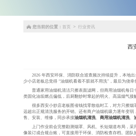
您当前的位置：
首页
行业资讯
>
西
2026 年西安环保、消防联合巡查频次持续提升，本
少小店老板总觉得 “油烟机看着不脏就不用洗”，最后为侥
普通家用油烟机清洁只擦表面滤网，但商用油烟机每日
类固化油垢燃点偏低，后厨翻炒时窜起的明火、高温烟气接
很多西安小炒店老板图省钱找零散临时工，对方只擦烟
远超出正规清洗服务的开销。还有商户油烟机吸力逐年变弱
售、安装、维修，同步承接
油烟机清洗
、
商用油烟机清洗
、
上门作业前会完整勘测烟罩、风机、长短烟道布局，采
像装订成合规台账，可直接用于环保、消防检查存档。团队